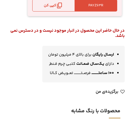
کپی کن
در حال حاضر این محصول در انبار موجود نیست و در دسترس نمی
باشد.
ارسـال رایگان
برای بالای 4 میلیون تومان
دارای
یـک‌سـال ضمــانت
کتبـی چـرم مَـنطـِ
100 سـاعتــــــــــــ
فرصــتــــــــــــ تعــویــض کــالـا
برگزیده‌ی من
محصولات با رنگ مشابه