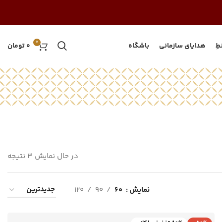
0
طِ
هدایای سازمانی
باشگاه
0
تومان
در حال نمایش 3 نتیجه
نمایش
60
90
120