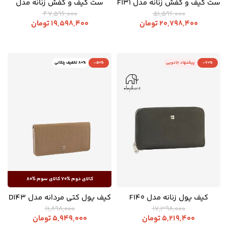
ست کیف و کفش زنانه مدل F131
ست کیف و کفش زنانه مدل
B214
47,596,000
51,596,000
20,798,400
تومان
19,598,400
تومان
-70%
پیشنهاد جادویی
-50%
80% تخفیف پلکانی
کیف پول زنانه مدل F140
کیف پول کتی مردانه مدل D143
11,898,000
17,398,000
5,219,400
تومان
5,949,000
تومان