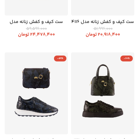
ست کیف و کفش زنانه مدل 4116
ست کیف و کفش زنانه مدل
F139
59,596,000
51,996,000
20,918,400
تومان
24,478,400
تومان
-59%
-60%