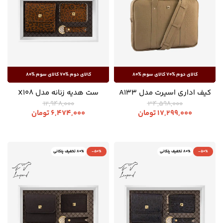
کیف اداری اسپرت مدل A133
ست هدیه زنانه مدل X108
12,948,000
34,598,000
17,299,000
تومان
6,474,000
تومان
-50%
80% تخفیف پلکانی
-50%
80% تخفیف پلکانی