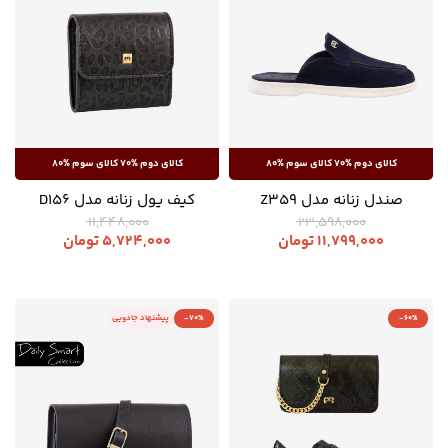
صندل زنانه مدل Z359
کیف پول زنانه مدل D156
11,448,000
23,598,000
11,799,000
تومان
5,724,000
تومان
-60%
-70%
پیشنهاد جادویی