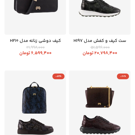
ست کیف و کفش مدل H197
کیف دوشی زنانه مدل H210
21,998,000
51,596,000
20,798,400
تومان
6,599,400
تومان
-59%
-60%