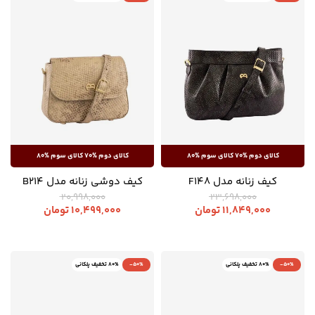
کیف زنانه مدل F148
کیف دوشی زنانه مدل B214
20,998,000
23,698,000
11,849,000
تومان
10,499,000
تومان
-50%
80% تخفیف پلکانی
-50%
80% تخفیف پلکانی