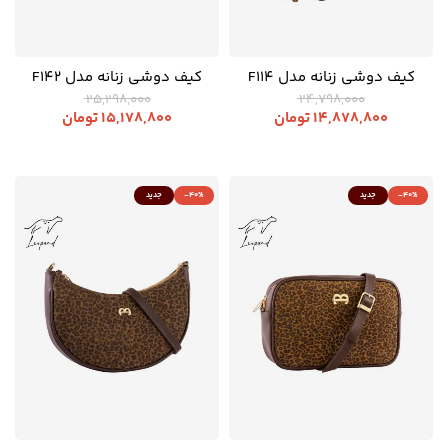
کیف دوشی زنانه مدل F114
کیف دوشی زنانه مدل F142
25,298,000
24,798,000
14,878,800
تومان
15,178,800
تومان
-40%
جدید
-40%
جدید