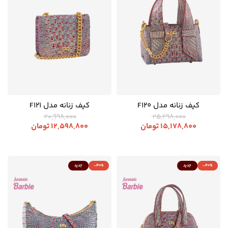
کیف زنانه مدل F120
کیف زنانه مدل F121
20,998,000
25,298,000
15,178,800
تومان
12,598,800
تومان
-40%
جدید
-40%
جدید