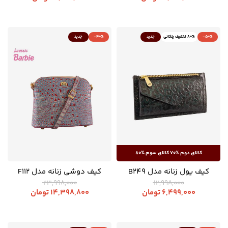
-50%
80% تخفیف پلکانی
جدید
-40%
جدید
کیف پول زنانه مدل B249
کیف دوشی زنانه مدل F112
23,998,000
12,998,000
6,499,000
تومان
14,398,800
تومان