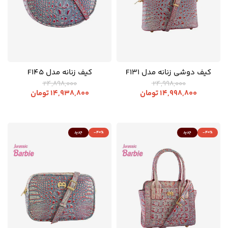
کیف دوشی زنانه مدل F131
کیف زنانه مدل F145
24,898,000
24,998,000
14,998,800
تومان
14,938,800
تومان
-40%
جدید
-40%
جدید