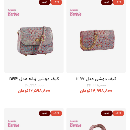
-40%
جدید
-40%
جدید
کیف دوشی مدل H197
کیف دوشی زنانه مدل B214
20,998,000
24,998,000
14,998,800
تومان
12,598,800
تومان
-40%
جدید
-40%
جدید