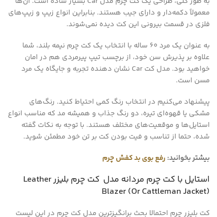
به طور کلی، طراحی یک کت چرم مدل Car بسیار ساده است. آن‌ها
معمولاً دکمه‌دار و دارای جیب هستند. بنابراین انواع زیپ و زیپ‌های
فلزی در قسمت بیرونی این کت دیده نمی‌شوند.
به عنوان یک مرد 60 ساله با انتخاب یک کت چرم نیمه بلند، شما
علاوه بر پذیرش سن خود، از برچسب تیپ پیرمردی هم در امان
خواهید بود. مدل کت Car نشان دهنده تجربه و جایگاه یک مرد
مسن است.
پیشنهاد می‌کنیم در انتخاب رنگ کمی احتیاط کنید. رنگ‌های
مشکی یا قهوه‌ای تیره، دو رنگ جذاب و همیشه مد که مناسب انواع
استایل‌ها و موقعیت‌های مختلف هستند. با توجه به نکات گفته
شده، حتما از تناسب و فیت بودن کت بر تن خود مطمئن شوید.
بیشتر بخوانید:
رفع بوی بد کفش چرم
استایل با کت چرم مردانه مدل کت چرم بلیزر Leather
Blazer (Or Cattleman Jacket)
کت بلیزر چرم احتمالا بحث برانگیزترین مدل کت چرم در این لیست