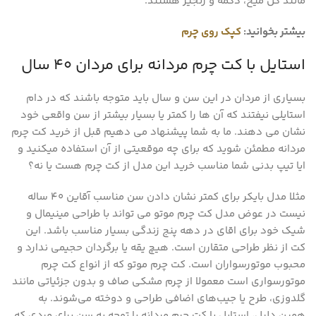
مانند گل میخ، دکمه و زنجیر هستند.
بیشتر بخوانید:
کپک روی چرم
استایل با کت چرم مردانه برای مردان 40 سال
بسیاری از مردان در این سن و سال باید متوجه باشند که در دام
استایلی نیفتند که آن ها را کمتر یا بسیار بیشتر از سن واقعی خود
نشان می دهند. ما به شما پیشنهاد می دهیم قبل از خرید کت چرم
مردانه مطمئن شوید که برای چه موقعیتی از آن استفاده میکنید و
ایا تیپ بدنی شما مناسب خرید این مدل از کت چرم هست یا نه؟
مثلا مدل بایکر برای کمتر نشان دادن سن مناسب آقاین 40 ساله
نیست در عوض مدل کت چرم موتو می تواند با طراحی مینیمال و
شیک خود برای اقای در دهه پنج زندگی بسیار مناسب باشد. این
کت از نظر طراحی متقارن است. هیچ یقه یا برگردان حجیمی ندارد و
محبوب موتورسواران است. کت چرم موتو که از انواع کت چرم
موتورسواری است معمولا از چرم مشکی صاف و بدون جزئیاتی مانند
گلدوزی، طرح یا جیب‌های اضافی طراحی و دوخته می‌شوند. به
همین دلیل، استایل با کت چرم مردانه با توجه به سن برای مردی که