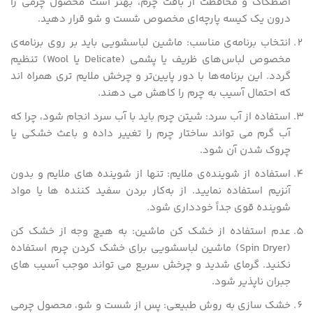
اصطکاک و محافظت از بافت چرم، بهتر است محصول چرمی را
درون یک کیسه پارچه‌ای مخصوص شست‌ و شو قرار دهید.
انتخاب برنامه‌ی مناسب: ماشین لباسشویی باید بر روی برنامه‌ی
مخصوص لباس‌های ظریف یا پشمی (Delicate یا Wool) تنظیم
گردد. این برنامه‌ها با دور پایین‌تر و چرخش ملایم‌ تری همراه‌ اند
که احتمال آسیب به چرم را کاهش می‌ دهند.
استفاده از آب سرد: شیتن چرم باید با آب سرد انجام شود، چرا که
آب گرم می‌ تواند ساختار چرم را تغییر داده و باعث خشکی یا
چروک شدن آن شود.
استفاده از شوینده‌ی ملایم: تنها از شوینده‌ های ملایم و بدون
آنزیم استفاده نمایید. از به‌کار بردن سفید کننده ها یا مواد
شوینده‌ قوی جداً خودداری شود.
عدم استفاده از خشک کن ماشین: به هیچ وجه از خشک کن
(Spin Dryer) ماشین لباسشویی برای خشک کردن چرم استفاده
نکنید. گرمای شدید و چرخش سریع می تواند موجب آسیب‌ های
جبران ناپذیر شود.
خشک سازی به روش طبیعی: پس از شست‌ و شو، محصول چرمی