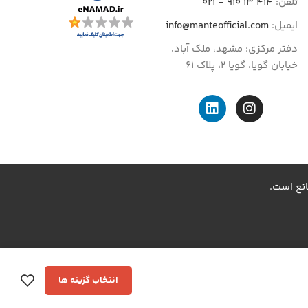
تلفن:
414 13 910 - 021
ایمیل:
info@manteofficial.com
دفتر مرکزی: مشهد، ملک آباد،
خیابان گویا، گویا 2، پلاک 61
انع است.
انتخاب گزینه ها