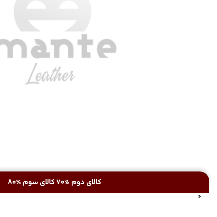
کالای دوم %70 کالای سوم %80