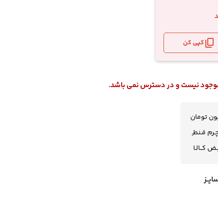
د
کپی کن
 موجود نیست و در دسترس نمی باشد.
رم مَـنطـِ
یــض کــالـا
سایــز