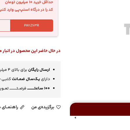
حداقل خرید 10 میلیون تومان
کد را در درگاه اسنپ‌پی وارد کنی
در حال حاضر این محصول در انبار
ارسـال رایگان
برای بالای 4 میلیون تومان
دارای
یـک‌سـال ضمــانت
کتبـی چـ
100 سـاعتــــــــــــ
فرصــتــــــــــــ تعــو
برگزیده‌ی من
راهـ‌نمـــای 