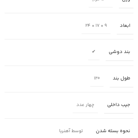
ابعاد
9 × 17 × 24
بند دوشی
✔
طول بند
120
جیب داخلی
چهار عدد
نحوه بسته شدن
توسط آهنربا