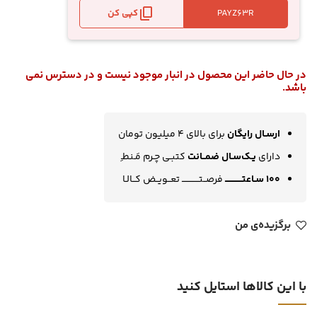
کپی کن
در حال حاضر این محصول در انبار موجود نیست و در دسترس نمی
باشد.
ارسـال رایگان
برای بالای 4 میلیون تومان
دارای
یـک‌سـال ضمــانت
کتبـی چـرم مَـنطـِ
100 سـاعتــــــــــــ
فرصــتــــــــــــ تعــویــض کــالـا
برگزیده‌ی من
با این کالاها استایل کنید