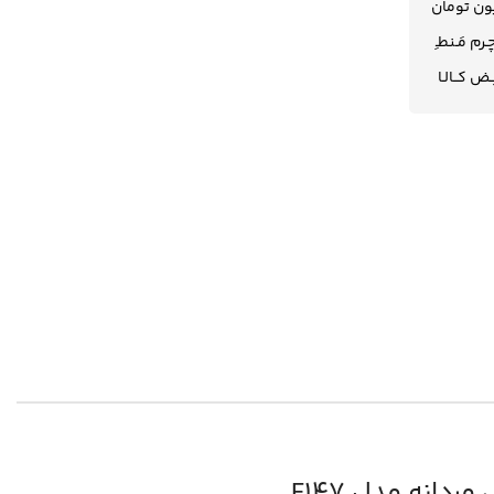
رم مَـنطـِ
یــض کــالـا
دانه مدل F147