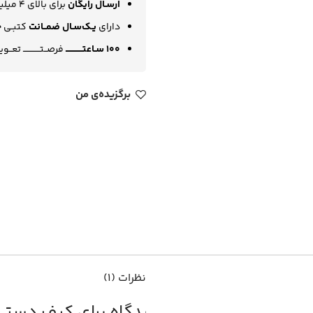
ارسـال رایگان
برای بالای 4 میلیون تومان
دارای
یـک‌سـال ضمــانت
کتبـی چـ
100 سـاعتــــــــــــ
فرصــتــــــــــــ تعــو
برگزیده‌ی من
نظرات (1)
1 دیدگاه برای
کیف دستی مر