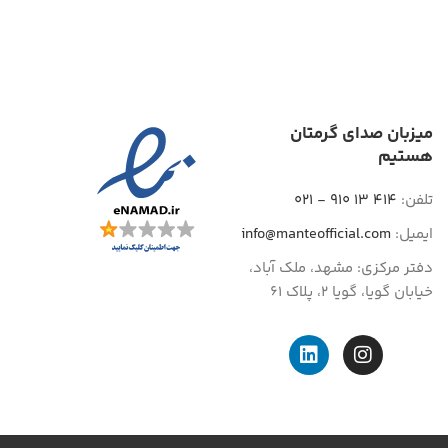
میزبان صدای گرمتان
هستیم
تلفن:
414 13 910 - 021
ایمیل:
info@manteofficial.com
دفتر مرکزی: مشهد، ملک آباد،
خیابان گویا، گویا 2، پلاک 61