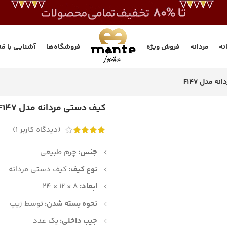
انه
مردانه
فروش ویژه
فروشگاه‌ها
آشنایی با مَن
 مدل F147
کیف دستی مردانه مدل F147
(دیدگاه کاربر
1
)
جنس:
چرم طبیعی
نوع کیف:
کیف دستی مردانه
ابعاد:
8 × 12 × 24
نحوه بسته شدن:
توسط زیپ
جیب داخلی:
یک عدد