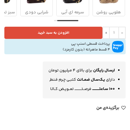
هلویی روشن
سرمه ای آبی
شرابی دودی
سبز تیره
قهوه ای سوخته
فولادی
افزودن به سبد خرید
پرداخت قسطی اسنپ پی
4 قسط ماهیانه
(بدون کارمزد)
ارسـال رایگان
برای بالای 4 میلیون تومان
دارای
یـک‌سـال ضمــانت
کتبـی چـرم مَـنطـِ
100 سـاعتــــــــــــ
فرصــتــــــــــــ تعــویــض کــالـا
برگزیده‌ی من