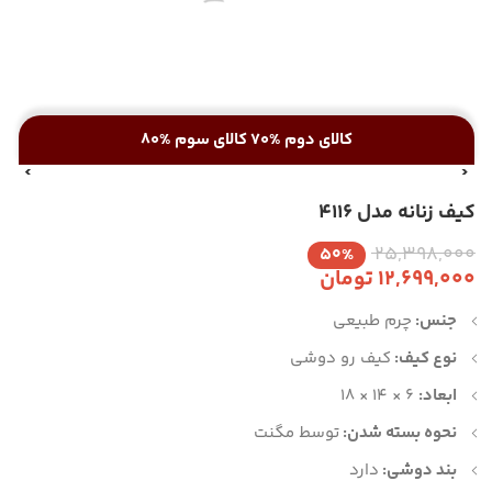
کالای دوم %70 کالای سوم %80
کیف زنانه مدل 4116
25,398,000
50%
12,699,000
تومان
جنس:
چرم طبیعی
نوع کیف:
کیف رو دوشی
ابعاد:
6 × 14 × 18
نحوه بسته شدن:
توسط مگنت
بند دوشی:
دارد