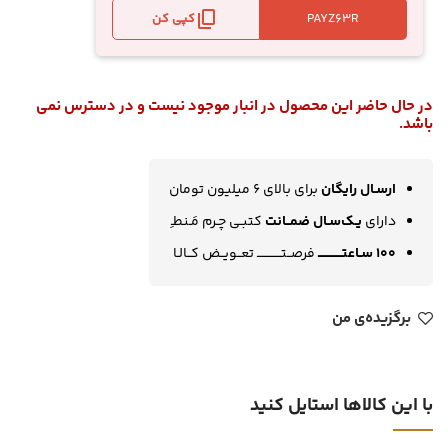
کپی کن
در حال حاضر این محصول در انبار موجود نیست و در دسترس نمی
باشد.
ارسـال رایگان
برای بالای 6 میلیون تومان
دارای
یـک‌سـال ضمــانت
کتبـی چـرم مَـنطـِ
100 سـاعتــــــــــــ
فرصــتــــــــــــ تعــویــض کــالـا
برگزیده‌ی من
با این کالاها استایل کنید