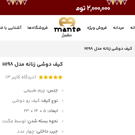
انه
مردانه
فروش ویژه
فروشگاه‌ها
آشنایی با مَن
کیف دوشی زنانه مدل H198
کیف دوشی زنانه مدل H198
(دیدگاه کاربر
3
)
جنس:
چرم طبیعی
نوع کیف:
کیف رو دوشی
ابعاد:
5 × 14 × 23
نحوه بسته شدن:
توسط مگنت
جیب داخلی:
چهار عدد