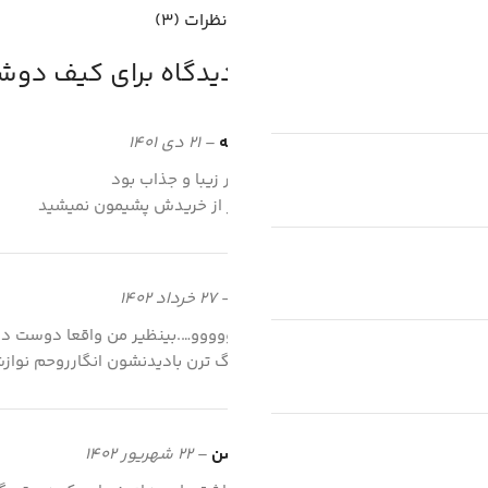
نظرات (3)
3 دیدگاه برای
کیف دوشی ز
فاطمه
–
21 دی 1401
بسیار زیبا و جذاب بود
هرگز از خریدش پشیمون نمیشید
رویا
–
27 خرداد 1402
وووووووو….بینظیر من واقعا دوست دار
قشنگ ترن بادیدنشون انگارروحم نواز
سوسن
–
22 شهریور 1402