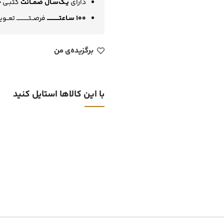
دارای
یـک‌سـال ضمــانت
کتبـی چـ
100 سـاعتــــــــــــ
فرصــتــــــــــــ تعــو
برگزیده‌ی من
با این کالاها استایل کنید