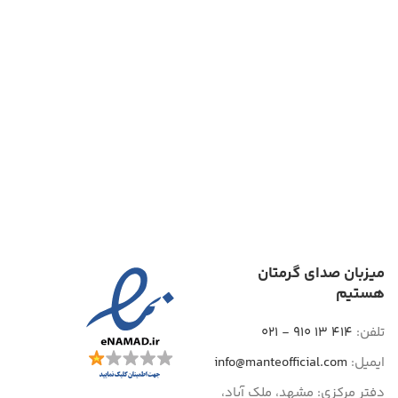
میزبان صدای گرمتان
هستیم
تلفن:
414 13 910 - 021
ایمیل:
info@manteofficial.com
دفتر مرکزی: مشهد، ملک آباد،