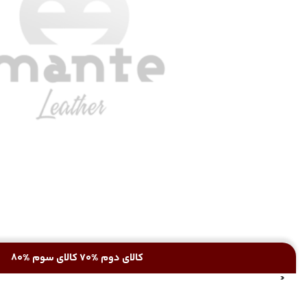
کالای دوم %70 کالای سوم %80