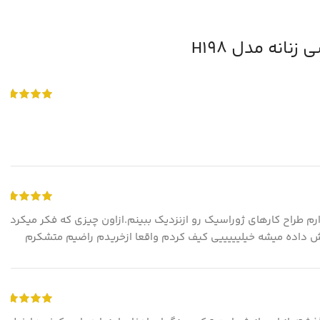
نانه مدل H198
م طراح کارهای ژوراسیک رو ازنزدیک ببینم.ازاون چیزی که فکر میکردم
ش داده میشه خیلیییییی کیف کردم واقعا ازخریدم راضیم متشکرم