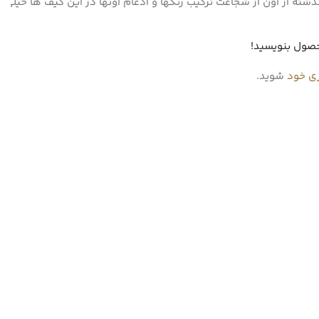
 از اون از شجاعت ترکیب رنگها و ادغام اونها در این کیف ها خیلی
حصول بنویسید!
ری خود
شوید.