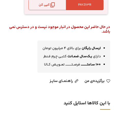
کپی کن
در حال حاضر این محصول در انبار موجود نیست و در دسترس نمی
باشد.
ارسـال رایگان
برای بالای 4 میلیون تومان
دارای
یـک‌سـال ضمــانت
کتبـی چـرم مَـنطـِ
100 سـاعتــــــــــــ
فرصــتــــــــــــ تعــویــض کــالـا
برگزیده‌ی من
راهـ‌نمـــای سایــز
با این کالاها استایل کنید